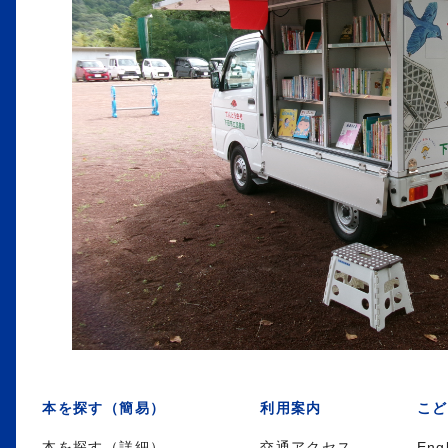
本を探す（簡易）
利用案内
こど
本を探す（詳細）
交通アクセス
Eng