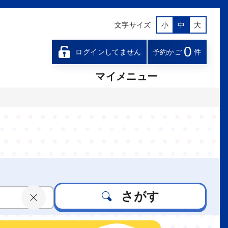
文字サイズ
小
中
大
0
ログインしてません
予約かご
件
マイメニュー
さがす